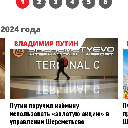
1
2
3
4
5
6
2024 года
ВЛАДИМИР ПУТИН
Путин поручил кабмину
П
использовать «золотую акцию» в
п
управлении Шереметьево
Ш