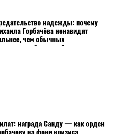
редательство надежды: почему
ихаила Горбачёва ненавидят
ильнее, чем обычных
азрушителей империй
илат: награда Санду — как орден
орбачеву на фоне кризиса