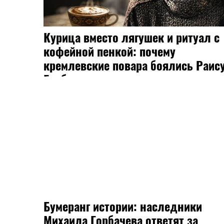
Курица вместо лягушек и ритуал с
кофейной пенкой: почему
кремлевские повара боялись Раис
Горбачеву
Бумеранг истории: наследники
Михаила Горбачева ответят за