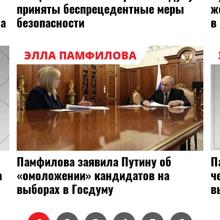
приняты беспрецедентные меры
ж
на
безопасности
в
ЭЛЛА ПАМФИЛОВА
Памфилова заявила Путину об
П
а
«омоложении» кандидатов на
ч
выборах в Госдуму
в