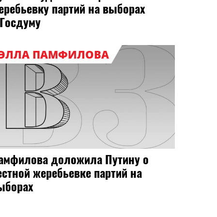
еребьевку партий на выборах
 Госдуму
ЭЛЛА ПАМФИЛОВА
амфилова доложила Путину о
естной жеребьевке партий на
ыборах