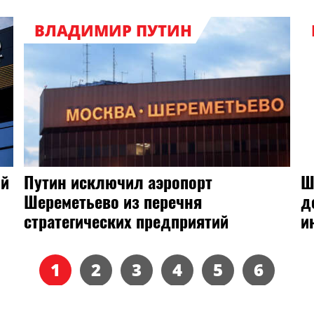
ВЛАДИМИР ПУТИН
ий
Путин исключил аэропорт
Ш
Шереметьево из перечня
д
стратегических предприятий
и
1
2
3
4
5
6