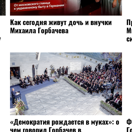
Как сегодня живут дочь и внучки
П
Михаила Горбачева
М
у
с
р
«Демократия рождается в муках»: о
Ф
чем говорил Горбачев в
Г