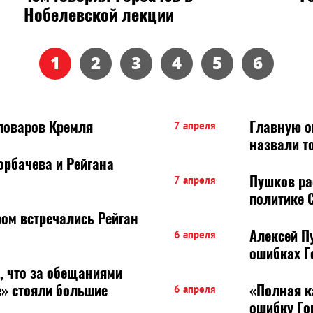
Нобелевской лекции
1
2
3
4
5
6
 поваров Кремля
Главную о
7 апреля
назвали т
орбачева и Рейгана
Пушков ра
7 апреля
политике 
ром встречались Рейган
Алексей П
6 апреля
ошибках Г
, что за обещаниями
» стояли большие
«Полная к
6 апреля
ошибку Го