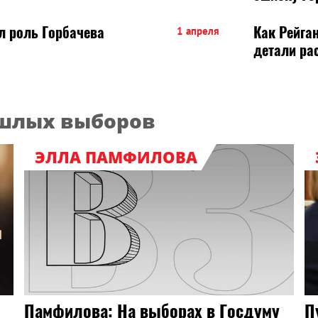
л роль Горбачева
Как Рейган
1 апреля
детали ра
ошлых выборов
ЭЛЛА ПАМФИЛОВА
Памфилова: На выборах в Госдуму
П